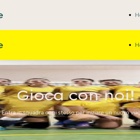
e
H
e
H
Gioca con noi!
Entra in squadra oggi stesso per iniziare un nuovo via