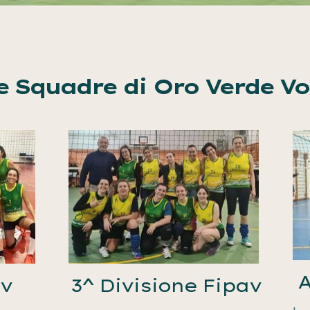
e Squadre di Oro Verde Vo
A
av
3^ Divisione Fipav